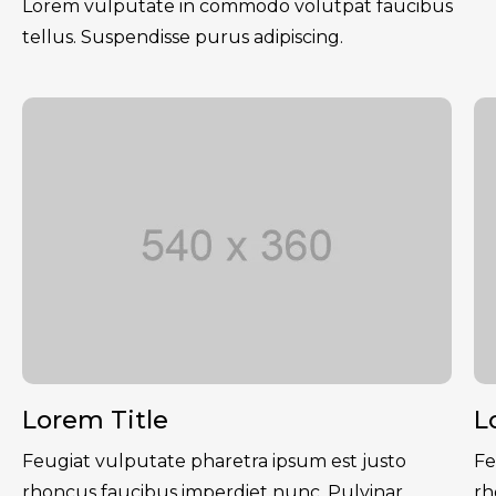
Lorem vulputate in commodo volutpat faucibus
tellus. Suspendisse purus adipiscing.
Lorem Title
L
Feugiat vulputate pharetra ipsum est justo
Fe
rhoncus faucibus imperdiet nunc. Pulvinar
rh