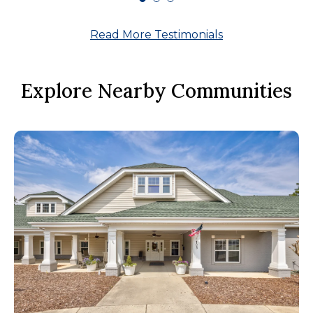
Read More Testimonials
Explore Nearby Communities
L
Th
by 