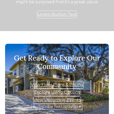
might be surprised find it's a great value.
Lorem Button Text
Get Ready to Explore Our
Community
View Floor Plans & Pricing
Explore Living Options
View Upcoming Events
Subscribe for Updates