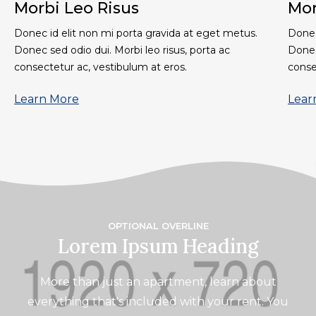
Morbi Leo Risus
Mor
Donec id elit non mi porta gravida at eget metus.
Donec
Donec sed odio dui. Morbi leo risus, porta ac
Donec
consectetur ac, vestibulum at eros.
conse
Learn More
Lear
OPTIONAL OVERLINE
Lorem Ipsum Heading
More than just an apartment, learn about
everything that's included with your rent. You